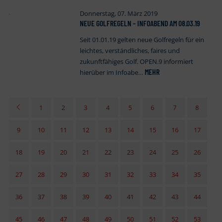
Donnerstag, 07. März 2019
NEUE GOLFREGELN – INFOABEND AM 08.03.19
Seit 01.01.19 gelten neue Golfregeln für ein
leichtes, verständliches, faires und
zukunftfähiges Golf. OPEN.9 informiert
MEHR
hierüber im Infoabe…
1
2
3
4
5
6
7
8
9
10
11
12
13
14
15
16
17
18
19
20
21
22
23
24
25
26
27
28
29
30
31
32
33
34
35
36
37
38
39
40
41
42
43
44
45
46
47
48
49
50
51
52
53