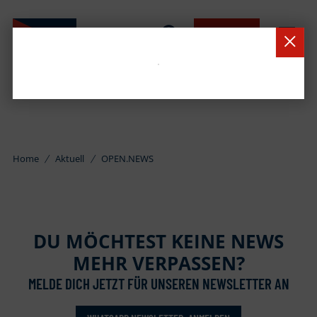
BUCHEN
Home
Aktuell
OPEN.NEWS
DU MÖCHTEST KEINE NEWS
MEHR VERPASSEN?
MELDE DICH JETZT FÜR UNSEREN NEWSLETTER AN