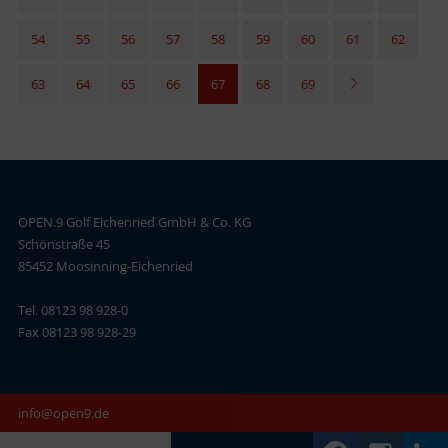
54
55
56
57
58
59
60
61
62
63
64
65
66
67
68
69
OPEN.9 Golf Eichenried GmbH & Co. KG
Schönstraße 45
85452 Moosinning-Eichenried
Tel. 08123 98 928-0
Fax 08123 98 928-29
info@open9.de