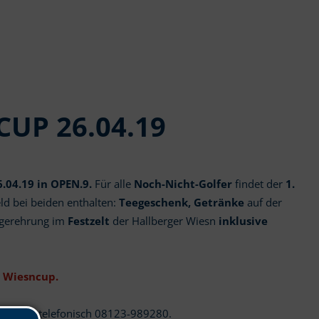
UP 26.04.19
.04.19 in OPEN.9.
Für alle
Noch-Nicht-Golfer
findet der
1.
eld bei beiden enthalten:
Teegeschenk, Getränke
auf der
egerehrung im
Festzelt
der Hallberger Wiesn
inklusive
r Wiesncup.
de
oder telefonisch 08123-989280.