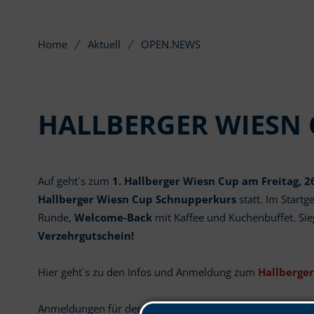
Home
Aktuell
OPEN.NEWS
HALLBERGER WIESN C
Auf geht´s zum
1. Hallberger Wiesn Cup am Freitag, 26
Hallberger Wiesn Cup Schnupperkurs
statt. Im Startg
Runde,
Welcome-Back
mit Kaffee und Kuchenbuffet. Si
Verzehrgutschein!
Hier geht´s zu den Infos und Anmeldung zum
Hallberge
Anmeldungen für den Schnupperkurs:
kurse (at) open9.