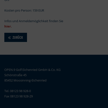
Kosten pro Person: 159 EUR
Infos und Anmeldemöglichkeit finden Sie
hier.
ZURÜCK
OPEN.9 Golf Eichenried GmbH & Co. KG
Schönstraße 45
85452 Moosinning-Eichenried
Tel. 08123 98 928-0
Fax 08123 98 928-29