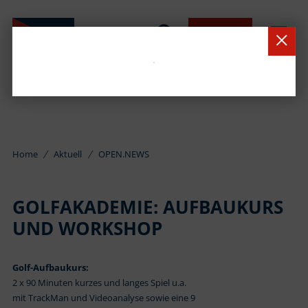
BUCHEN
Home
Aktuell
OPEN.NEWS
GOLFAKADEMIE: AUFBAUKURS
UND WORKSHOP
Golf-Aufbaukurs:
2 x 90 Minuten kurzes und langes Spiel u.a.
mit TrackMan und Videoanalyse sowie eine 9