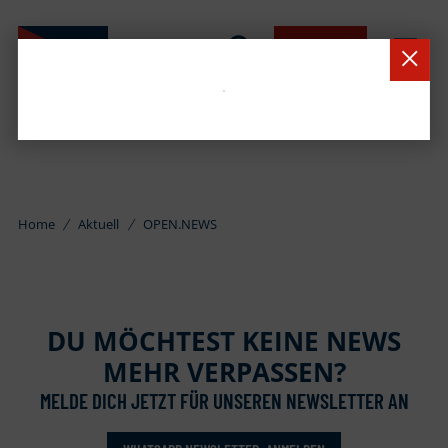
BUCHEN
Home
Aktuell
OPEN.NEWS
DU MÖCHTEST KEINE NEWS
MEHR VERPASSEN?
MELDE DICH JETZT FÜR UNSEREN NEWSLETTER AN