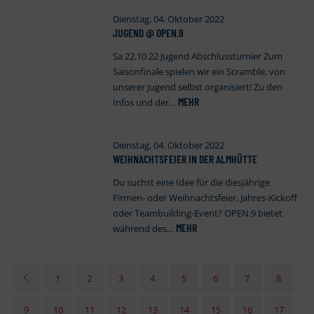
Dienstag, 04. Oktober 2022
JUGEND @ OPEN
.
9
Sa 22.10.22 Jugend Abschlussturnier Zum
Saisonfinale spielen wir ein Scramble, von
unserer Jugend selbst organisiert! Zu den
MEHR
Infos und der…
Dienstag, 04. Oktober 2022
WEIHNACHTSFEIER IN DER ALMHÜTTE
Du suchst eine Idee für die diesjährige
Firmen- oder Weihnachtsfeier, Jahres-Kickoff
oder Teambuilding-Event? OPEN.9 bietet
MEHR
während des…
1
2
3
4
5
6
7
8
9
10
11
12
13
14
15
16
17