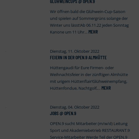
GLÜHWEINCUPS @ OPEN
.
9
Wir öffnen bald die Glühwein-Cup-Saison
und spielen auf Sommergrüns solange der
Winter uns lässt!Ab 06.11.22 jeden Sonntag
MEHR
Kanone um 11 Uhr…
Dienstag, 11. Oktober 2022
FEIERN IN DER OPEN
.
9 ALMHÜTTE
Hüttengaudi für Eure Firmen- oder
Weihnachtsfeier in der zünftigen Almhütte
mit urigem Hüttenflair!Glühweinempfang,
MEHR
Hüttenfondue, Nachtgolf,…
Dienstag, 04. Oktober 2022
JOBS @ OPEN
.
9
OPEN.9 sucht Mitarbeiter (m/w/d) Leitung
Sport und Akademiebetrieb RESTAURANT.9
Service-Mitarbeiter Werde Teil der OPEN.9