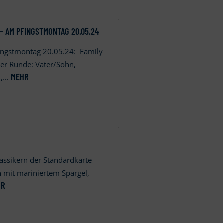
– AM PFINGSTMONTAG 20.05.24
fingstmontag 20.05.24: Family
er Runde: Vater/Sohn,
MEHR
l,…
assikern der Standardkarte
on mit mariniertem Spargel,
HR