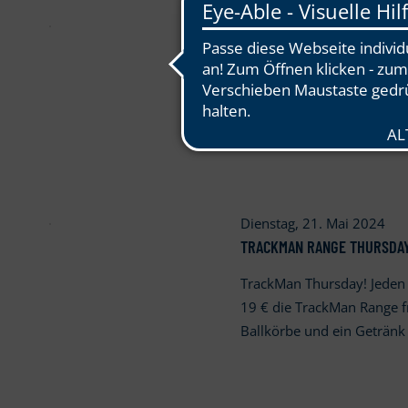
Dienstag, 21. Mai 2024
GOLF FITNESS TRAINING MIT
Möchtest Du mehr Mobilität
Kraft, die optimale mental
richtige Aufwärmen für D
Dienstag, 21. Mai 2024
TRACKMAN RANGE THURSDA
TrackMan Thursday! Jeden
19 € die TrackMan Range 
Ballkörbe und ein Geträn