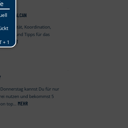
 TELAT SALCAN
, Stabilität, Koordination,
e Stärke und Tipps für das
MEHR
ein…
Y
 Donnerstag kannst Du für nur
frei nutzen und bekommst 5
MEHR
k on top…