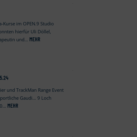
a-Kurse im OPEN.9 Studio
nnten hierfür Uli Döllel,
MEHR
erapeutin und…
5.24
ier und TrackMan Range Event
portliche Gaudi… 9 Loch
MEHR
:30…