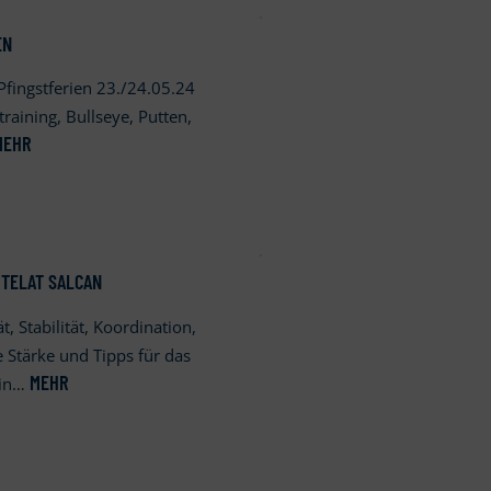
EN
Pfingstferien 23./24.05.24
training, Bullseye, Putten,
MEHR
 TELAT SALCAN
, Stabilität, Koordination,
e Stärke und Tipps für das
MEHR
ein…