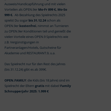
Ausweis/Handicapführung und mit vielen
Vorteilen als OPEN.9er
Mo-Fr 899 €, Mo-So
999 €.
Ab Bezahlung des Spielrechts 2025
spielst Du sogar
bis 31.12.24
schon als
OPEN.9er
kostenfrei
, nimmst an Turnieren
zu OPEN.9er Konditionen teil und genießt die
vielen Vorteile eines OPEN.9 Spielrechts wie
z.B. Vergünstigungen in
Partneranlagen/Hotels, Gutscheine für
Akademie und RESTAURANT.9, u.a.
Das Spielrecht nur für den Rest des Jahres
(bis 31.12.24) gibt es ab 399€.
OPEN.FAMILY
: die Kids (bis 18 Jahre) sind im
Spielrecht der Eltern
gratis
mit dabei!
Family
Schnupperjahr 2025: 1.999 €