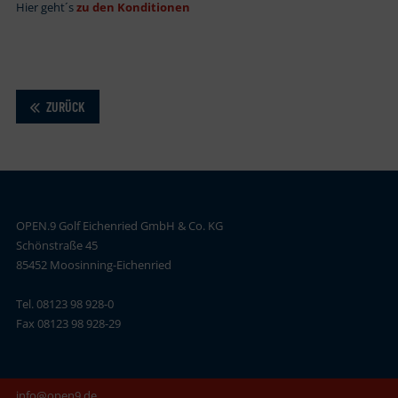
Hier geht´s
zu den Konditionen
ZURÜCK
OPEN.9 Golf Eichenried GmbH & Co. KG
Schönstraße 45
85452 Moosinning-Eichenried
Tel. 08123 98 928-0
Fax 08123 98 928-29
info@open9.de