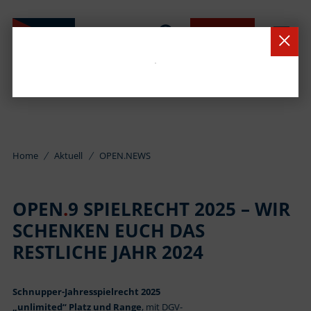
BUCHEN
Home
Aktuell
OPEN.NEWS
OPEN
.
9 SPIELRECHT 2025 – WIR
SCHENKEN EUCH DAS
RESTLICHE JAHR 2024
Schnupper-Jahresspielrecht 2025
„unlimited“ Platz und Range
, mit DGV-