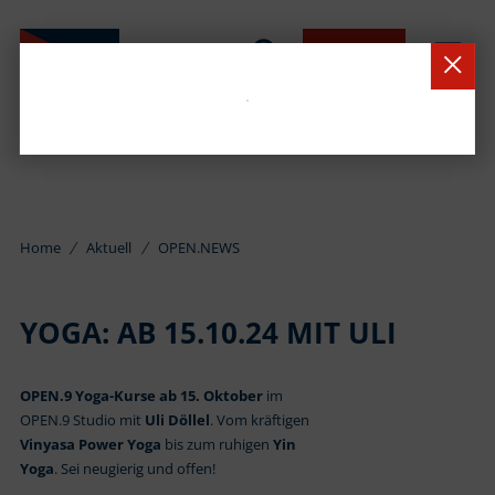
BUCHEN
Home
Aktuell
OPEN.NEWS
YOGA: AB 15.10.24 MIT ULI
OPEN.9 Yoga-Kurse ab 15. Oktober
im
OPEN.9 Studio mit
Uli Döllel
. Vom kräftigen
Vinyasa Power Yoga
bis zum ruhigen
Yin
Yoga
. Sei neugierig und offen!