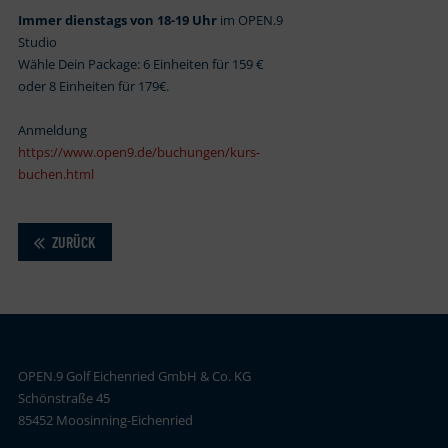
Immer dienstags von 18-19 Uhr
im OPEN.9
Studio
Wähle Dein Package: 6 Einheiten für 159 €
oder 8 Einheiten für 179€.
Anmeldung
https://www.open9.de/buchungen/kurs-
buchen.html
ZURÜCK
OPEN.9 Golf Eichenried GmbH & Co. KG
Schönstraße 45
85452 Moosinning-Eichenried