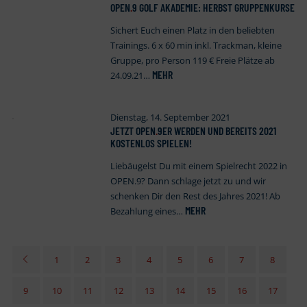
OPEN
.
9 GOLF AKADEMIE: HERBST GRUPPENKURSE
Sichert Euch einen Platz in den beliebten
Trainings. 6 x 60 min inkl. Trackman, kleine
Gruppe, pro Person 119 € Freie Plätze ab
MEHR
24.09.21…
Dienstag, 14. September 2021
JETZT OPEN
.
9ER WERDEN UND BEREITS 2021
KOSTENLOS SPIELEN!
Liebäugelst Du mit einem Spielrecht 2022 in
OPEN.9? Dann schlage jetzt zu und wir
schenken Dir den Rest des Jahres 2021! Ab
MEHR
Bezahlung eines…
1
2
3
4
5
6
7
8
9
10
11
12
13
14
15
16
17