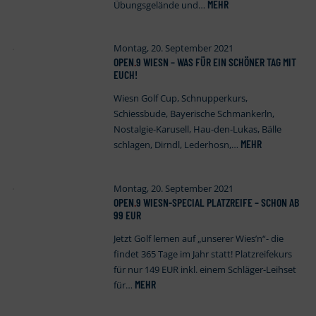
MEHR
Übungsgelände und…
Montag, 20. September 2021
OPEN
.
9 WIESN – WAS FÜR EIN SCHÖNER TAG MIT
EUCH!
Wiesn Golf Cup, Schnupperkurs,
Schiessbude, Bayerische Schmankerln,
Nostalgie-Karusell, Hau-den-Lukas, Bälle
MEHR
schlagen, Dirndl, Lederhosn,…
Montag, 20. September 2021
OPEN
.
9 WIESN-SPECIAL PLATZREIFE – SCHON AB
99 EUR
Jetzt Golf lernen auf „unserer Wies’n“- die
findet 365 Tage im Jahr statt! Platzreifekurs
für nur 149 EUR inkl. einem Schläger-Leihset
MEHR
für…