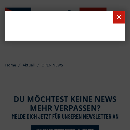
BUCHEN
Home
Aktuell
OPEN.NEWS
DU MÖCHTEST KEINE NEWS
MEHR VERPASSEN?
MELDE DICH JETZT FÜR UNSEREN NEWSLETTER AN