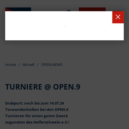
BUCHEN
Home
Aktuell
OPEN.NEWS
TURNIERE @ OPEN
.
9
Endspurt: noch bis zum 14.07.24
Torwandschießen bei den OPEN.9
Turnieren für einen guten Zweck
zugunsten des Helferschwein e.V.!