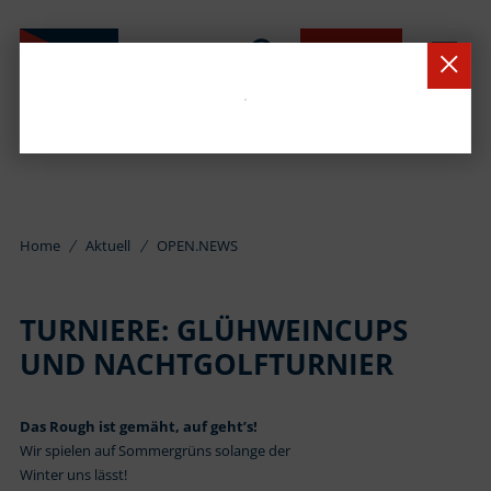
BUCHEN
Home
Aktuell
OPEN.NEWS
TURNIERE: GLÜHWEINCUPS
UND NACHTGOLFTURNIER
Das Rough ist gemäht, auf geht’s!
Wir spielen auf Sommergrüns solange der
Winter uns lässt!