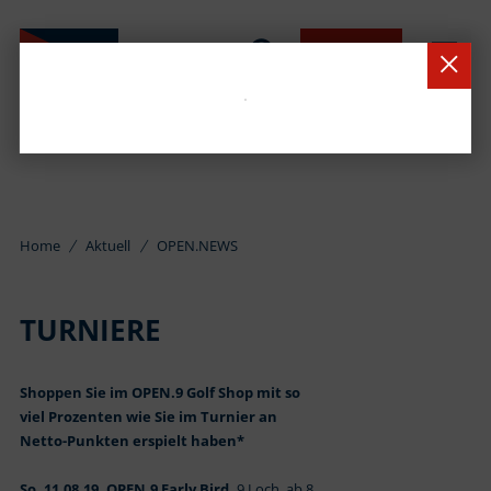
BUCHEN
Home
Aktuell
OPEN.NEWS
TURNIERE
Shoppen Sie im OPEN.9 Golf Shop mit so
viel Prozenten wie Sie im Turnier an
Netto-Punkten erspielt haben*
So. 11.08.19, OPEN.9 Early Bird,
9 Loch, ab 8