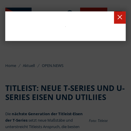
BUCHEN
Home
Aktuell
OPEN.NEWS
TITLEIST: NEUE T-SERIES UND U-
SERIES EISEN UND UTILIIES
Die
nächste Generation der Titleist-Eisen
der T-Series
setzt neue Maßstäbe und
Foto: Titleist
unterstreicht Titleists Anspruch, die besten