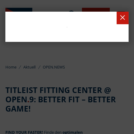
BUCHEN
Home
Aktuell
OPEN.NEWS
TITLEIST FITTING CENTER @
OPEN
.
9: BETTER FIT – BETTER
GAME!
FIND YOUR FASTER!
Finde den
optimalen