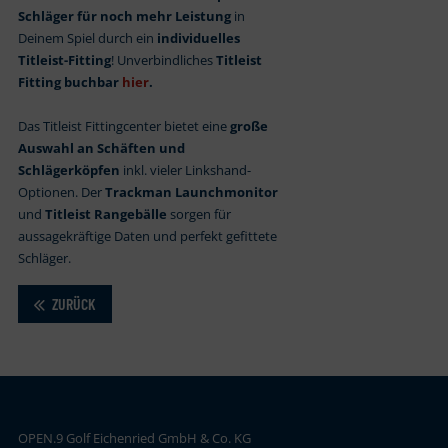
Schläger für noch mehr Leistung
in
Deinem Spiel durch ein
individuelles
Titleist-Fitting
! Unverbindliches
Titleist
Fitting buchbar
hier
.
Das Titleist Fittingcenter bietet eine
große
Auswahl an Schäften und
Schlägerköpfen
inkl. vieler Linkshand-
Optionen. Der
Trackman Launchmonitor
und
Titleist Rangebälle
sorgen für
aussagekräftige Daten und perfekt gefittete
Schläger.
ZURÜCK
OPEN.9 Golf Eichenried GmbH & Co. KG