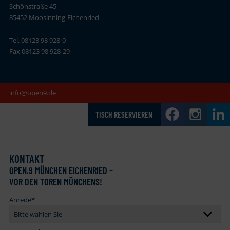
Schönstraße 45
85452 Moosinning-Eichenried
Tel. 08123 98 928-0
Fax 08123 98 928-29
info@open9.de
TISCH RESERVIEREN
KONTAKT
OPEN
.
9 MÜNCHEN EICHENRIED –
VOR DEN TOREN MÜNCHENS!
Anrede
*