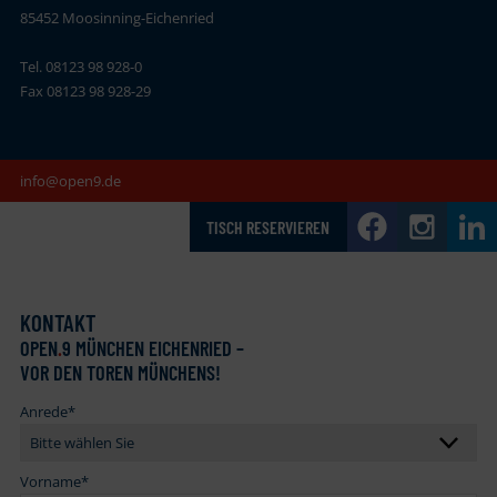
85452 Moosinning-Eichenried
Tel. 08123 98 928-0
Fax 08123 98 928-29
info@open9.de
TISCH RESERVIEREN
KONTAKT
OPEN
.
9 MÜNCHEN EICHENRIED –
VOR DEN TOREN MÜNCHENS!
Anrede
*
Vorname
*