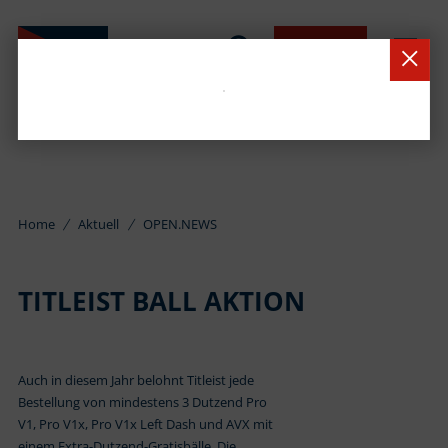
BUCHEN
Home
Aktuell
OPEN.NEWS
TITLEIST BALL AKTION
Auch in diesem Jahr belohnt Titleist jede
Bestellung von mindestens 3 Dutzend Pro
V1, Pro V1x, Pro V1x Left Dash und AVX mit
einem Extra-Dutzend-Gratisbälle. Die