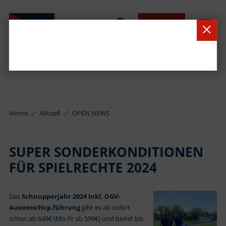
BUCHEN
Home
Aktuell
OPEN.NEWS
SUPER SONDERKONDITIONEN
FÜR SPIELRECHTE 2024
Das
Schnupperjahr 2024 inkl. DGV-
Ausweis/Hcp.führung
gibt es ab sofort
schon ab 649€ (Mo-Fr ab 599€) und bietet bis