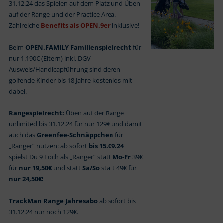
31.12.24 das Spielen auf dem Platz und Üben
auf der Range und der Practice Area.
Zahlreiche
Benefits als OPEN.9er
inklusive!
Beim
OPEN.FAMILY Familienspielrecht
für
nur 1.190€ (Eltern) inkl. DGV-
Ausweis/Handicapführung sind deren
golfende Kinder bis 18 Jahre kostenlos mit
dabei.
Rangespielrecht:
Üben auf der Range
unlimited bis 31.12.24 für nur 129€ und damit
auch das
Greenfee-Schnäppchen
für
„Ranger“ nutzen: ab sofort
bis 15.09.24
spielst Du 9 Loch als „Ranger“ statt
Mo-Fr
39€
für
nur 19,50€
und statt
Sa/So
statt 49€ für
nur 24,50€!
TrackMan Range Jahresabo
ab sofort bis
31.12.24 nur noch 129€.