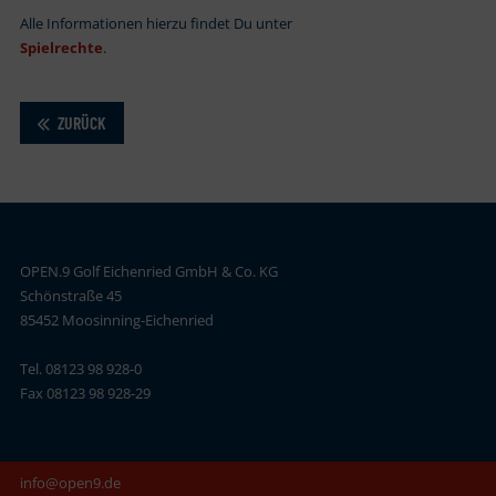
Alle Informationen hierzu findet Du unter
Spielrechte
.
ZURÜCK
OPEN.9 Golf Eichenried GmbH & Co. KG
Schönstraße 45
85452 Moosinning-Eichenried
Tel. 08123 98 928-0
Fax 08123 98 928-29
info@open9.de