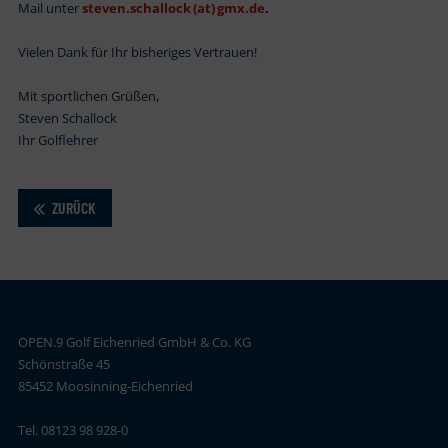
Mail unter
steven.schallock (at) gmx.de
.
Vielen Dank für Ihr bisheriges Vertrauen!
Mit sportlichen Grüßen,
Steven Schallock
Ihr Golflehrer
ZURÜCK
OPEN.9 Golf Eichenried GmbH & Co. KG
Schönstraße 45
85452 Moosinning-Eichenried
Tel. 08123 98 928-0