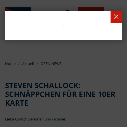
BUCHEN
Home
Aktuell
OPEN.NEWS
STEVEN SCHALLOCK:
SCHNÄPPCHEN FÜR EINE 10ER
KARTE
Liebe Golfschülerinnen und -schüler,