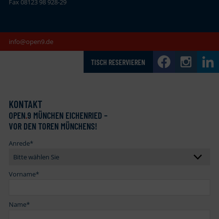
Fax 08123 98 928-29
info@open9.de
TISCH RESERVIEREN
KONTAKT
OPEN
.
9 MÜNCHEN EICHENRIED –
VOR DEN TOREN MÜNCHENS!
Anrede
*
Vorname
*
Name
*