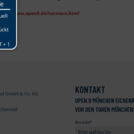
ttps://www.open9.de/turniere.html
KONTAKT
ied GmbH & Co. KG
OPEN
.
9 MÜNCHEN EICHENR
VOR DEN TOREN MÜNCHEN
chenried
Anrede
*
9