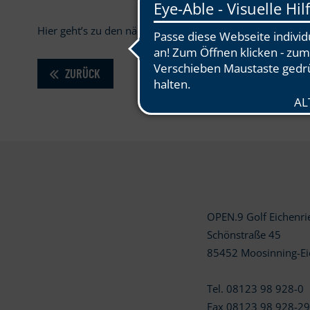
Hier geht’s zu den nächsten
Golfturnieren in OPEN.9:
h
ZURÜCK
OPEN.9 Golf Eichenr
Schönstraße 45
85452 Moosinning-Ei
Tel. 08123 98 928-0
Fax 08123 98 928-2