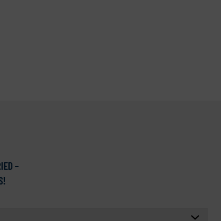
IED –
S!