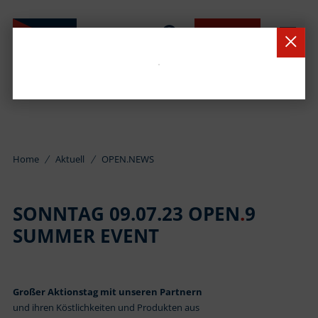
BUCHEN
Home
Aktuell
OPEN.NEWS
SONNTAG 09.07.23 OPEN
.
9
SUMMER EVENT
Großer Aktionstag mit unseren Partnern
und ihren Köstlichkeiten und Produkten aus