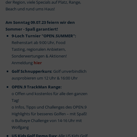
der Region, viele Specials auf Platz, Range,
Beach und rund ums Haus!
Am Sonntag 09.07.23 feiern wir den
Sommer - Spaß garantiert!
9-Loch Turnier "OPEN.SUMMER":
Reihenstart ab 9:00 Uhr, Food
Tasting, regionalen Anbietern,
Sonderwertungen & Aktionen!
Anmeldung
hier
Golf Schnupperkurs:
Golf unverbindlich
ausprobieren um 12 Uhr & 16:00 Uhr
OPEN.9 TrackMan Range:
o Offen und kostenlos für alle den ganzen
Tag!
o Infos, Tipps und Challenges des OPEN.9
Highlights für besseres Golfen – mit Spaß!
o Bullseye Challenge von 14-16 Uhr mit
Wolfgang
US Kids Golf Demo Day:
Alle US Kids Golf