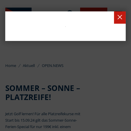
BUCHEN
Home
Aktuell
OPEN.NEWS
SOMMER – SONNE –
PLATZREIFE!
Jetzt Golf lernen! Für alle Platzreifekurse mit
Start bis 15.09.24 gilt das Sommer-Sonne-
Ferien-Special für nur 199€ inkl. einem