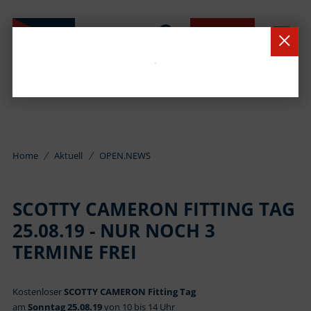
BUCHEN
Home
Aktuell
OPEN.NEWS
SCOTTY CAMERON FITTING TAG
25.08.19 - NUR NOCH 3
TERMINE FREI
Kostenloser
SCOTTY CAMERON Fitting Tag
am
Sonntag 25.08.19
von 10 bis 14 Uhr