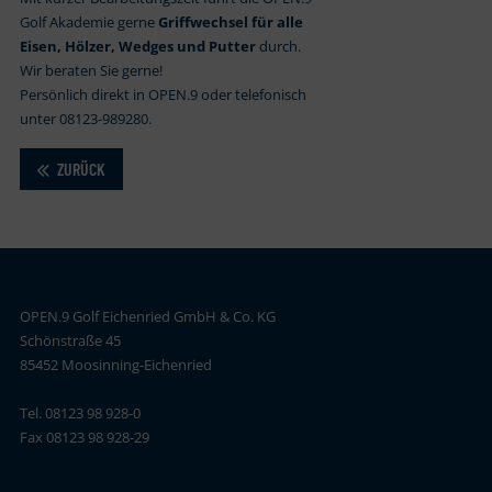
Golf Akademie gerne
Griffwechsel für alle
Eisen, Hölzer, Wedges und Putter
durch.
Wir beraten Sie gerne!
Persönlich direkt in OPEN.9 oder telefonisch
unter 08123-989280.
ZURÜCK
OPEN.9 Golf Eichenried GmbH & Co. KG
Schönstraße 45
85452 Moosinning-Eichenried
Tel. 08123 98 928-0
Fax 08123 98 928-29