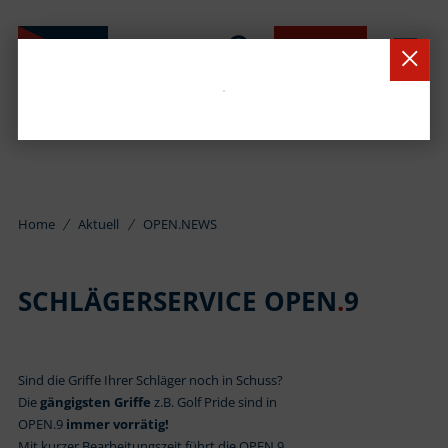
BUCHEN
Home
Aktuell
OPEN.NEWS
SCHLÄGERSERVICE OPEN
.
9
Sind die Griffe Ihrer Schläger noch in Schuss?
Die
gängigsten Griffe
z.B. Golf Pride sind in
OPEN.9
immer vorrätig!
Mit kurzer Bearbeitungszeit führt die OPEN.9