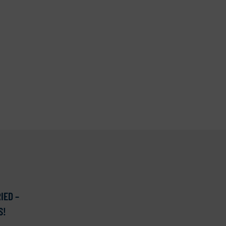
IED –
S!