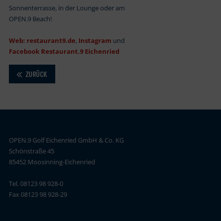
Sonnenterrasse, in der Lounge oder am
OPEN.9 Beach!
Web: restaurant9.de
,
Instagram
und
Facebook Restaurant.9 Eichenried
ZURÜCK
OPEN.9 Golf Eichenried GmbH & Co. KG
Schönstraße 45
85452 Moosinning-Eichenried
Tel. 08123 98 928-0
Fax 08123 98 928-29