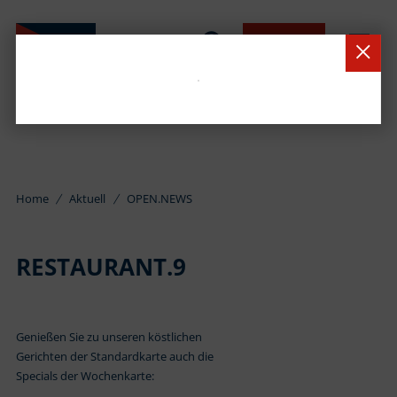
BUCHEN
Home
Aktuell
OPEN.NEWS
RESTAURANT.9
Genießen Sie zu unseren köstlichen
Gerichten der Standardkarte auch die
Specials der Wochenkarte: