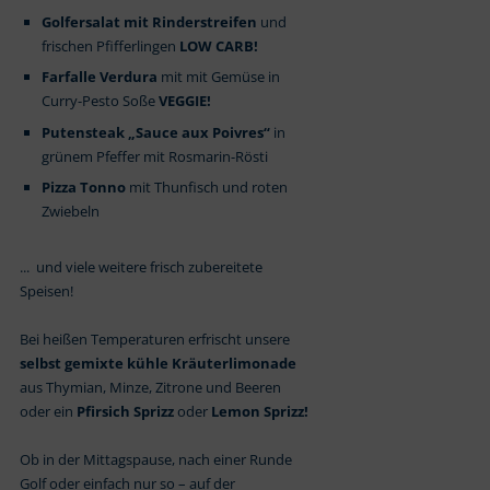
Golfersalat mit Rinderstreifen
und
frischen Pfifferlingen
LOW CARB!
Farfalle Verdura
mit mit Gemüse in
Curry-Pesto Soße
VEGGIE!
Putensteak „Sauce aux Poivres“
in
grünem Pfeffer mit Rosmarin-Rösti
Pizza Tonno
mit Thunfisch und roten
Zwiebeln
... und viele weitere frisch zubereitete
Speisen!
Bei heißen Temperaturen erfrischt unsere
selbst gemixte kühle Kräuterlimonade
aus Thymian, Minze, Zitrone und Beeren
oder ein
Pfirsich Sprizz
oder
Lemon Sprizz!
Ob in der Mittagspause, nach einer Runde
Golf oder einfach nur so – auf der