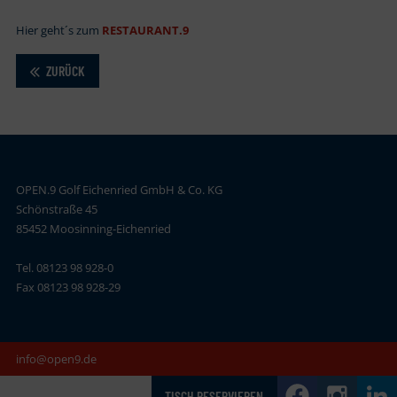
Hier geht´s zum
RESTAURANT.9
ZURÜCK
OPEN.9 Golf Eichenried GmbH & Co. KG
Schönstraße 45
85452 Moosinning-Eichenried
Tel. 08123 98 928-0
Fax 08123 98 928-29
info@open9.de
TISCH RESERVIEREN