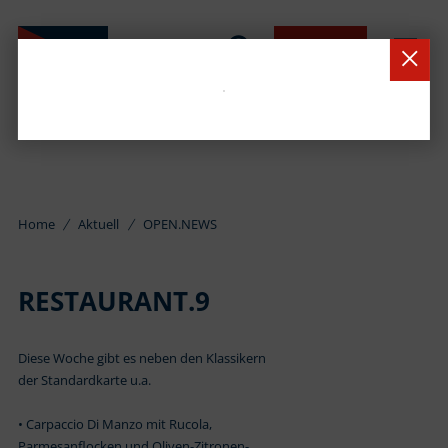
BUCHEN
Home
Aktuell
OPEN.NEWS
RESTAURANT.9
Diese Woche gibt es neben den Klassikern
der Standardkarte u.a.
• Carpaccio Di Manzo mit Rucola,
Parmesanflocken und Oliven-Zitronen-