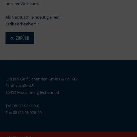
unserer Weinkarte.
Als Nachtisch: eindeutig einen
Erdbeerbecher!!!
ZURÜCK
OPEN.9 Golf Eichenried GmbH & Co. KG
Schönstraße 45
85452 Moosinning-Eichenried
Tel. 08123 98 928-0
Fax 08123 98 928-29