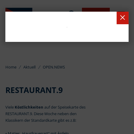
BUCHEN
Home
Aktuell
OPEN.NEWS
RESTAURANT.9
Viele
Köstlichkeiten
auf der Speisekarte des
RESTAURANT.9. Diese Woche neben den
Klassikern der Standardkarte gibt es z.B:
• Matjes „Hausfrauenart“ mit Äpfeln,