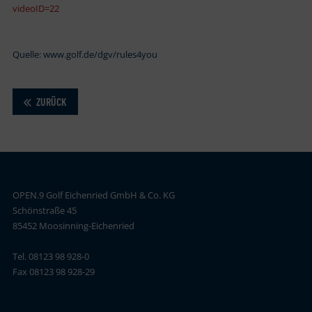
videoID=22
Quelle: www.golf.de/dgv/rules4you
ZURÜCK
OPEN.9 Golf Eichenried GmbH & Co. KG
Schönstraße 45
85452 Moosinning-Eichenried
Tel. 08123 98 928-0
Fax 08123 98 928-29