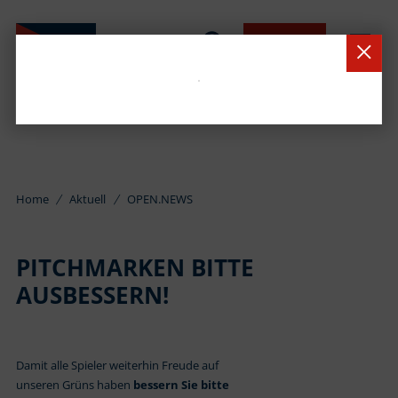
BUCHEN
Home
Aktuell
OPEN.NEWS
PITCHMARKEN BITTE
AUSBESSERN!
Damit alle Spieler weiterhin Freude auf
unseren Grüns haben
bessern Sie bitte