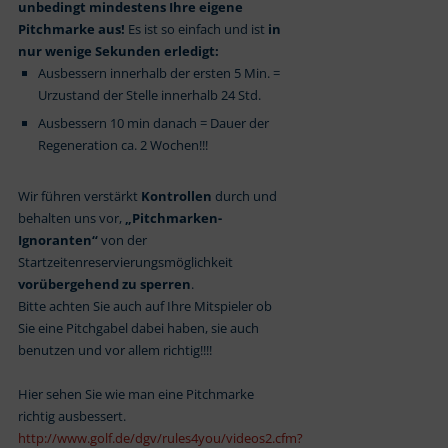
unbedingt mindestens Ihre eigene
Pitchmarke aus!
Es ist so einfach und ist
in
nur wenige Sekunden erledigt:
Ausbessern innerhalb der ersten 5 Min. =
Urzustand der Stelle innerhalb 24 Std.
Ausbessern 10 min danach = Dauer der
Regeneration ca. 2 Wochen!!!
Wir führen verstärkt
Kontrollen
durch und
behalten uns vor,
„Pitchmarken-
Ignoranten“
von der
Startzeitenreservierungsmöglichkeit
vorübergehend zu sperren
.
Bitte achten Sie auch auf Ihre Mitspieler ob
Sie eine Pitchgabel dabei haben, sie auch
benutzen und vor allem richtig!!!!
Hier sehen Sie wie man eine Pitchmarke
richtig ausbessert.
http://www.golf.de/dgv/rules4you/videos2.cfm?