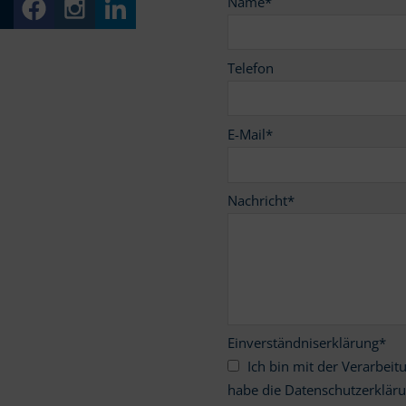
Name
*
Telefon
E-Mail
*
Nachricht
*
Einverständniserklärung
*
Ich bin mit der Verarbeitung meiner personenbezogenen Daten einverstanden und
habe die Datenschutzerklär