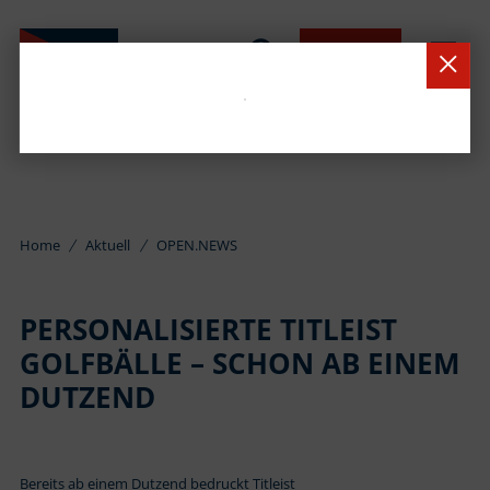
BUCHEN
Home
Aktuell
OPEN.NEWS
PERSONALISIERTE TITLEIST
GOLFBÄLLE – SCHON AB EINEM
DUTZEND
Bereits ab einem Dutzend bedruckt Titleist