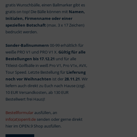
gratis Wunschbälle, einen Ballmarker gibt es
gratis on top! Die Bälle können mit
Namen,
Initialen, Firmenname oder einer
speziellen Botschaft
(max. 3 x 17 Zeichen)
bedruckt werden.
Sonder-Ballnummern
00-99 erhältlich für
weiße PRO V1 und PRO V1 X.
Gültig für alle
Bestellungen bis 17.12.21
und für alle
Titleist-Golfbälle in weiß Pro V1, Pro V1x, AVX,
Tour Speed. Letzte Bestellung für
Lieferung
noch vor Weihnachten
ist der
28.11.21
. Wir
liefern auch direkt zu Euch nach Hause (zzgl.
10 EUR Versandkosten, ab 130 EUR
Bestellwert frei Haus)!
Bestellformular
ausfüllen, an
info(at)open9.de
senden oder gerne direkt
hier im OPEN.9 Shop ausfüllen.