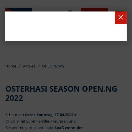
BUCHEN
Home
Aktuell
OPEN.NEWS
OSTERHASI SEASON OPEN
.
NG
2022
Schaut am
Oster-Sonntag, 17.04.2022
in
OPEN.9 mit Eurer Familie, Freunden und
Bekannten vorbei und habt
Spaß wenn der