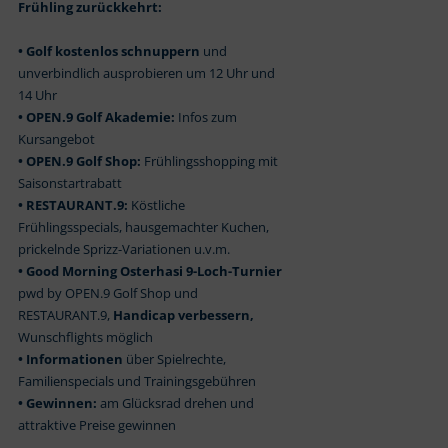
Frühling zurückkehrt:
• Golf kostenlos schnuppern
und
unverbindlich ausprobieren um 12 Uhr und
14 Uhr
• OPEN.9 Golf Akademie:
Infos zum
Kursangebot
• OPEN.9 Golf Shop:
Frühlingsshopping mit
Saisonstartrabatt
• RESTAURANT.9:
Köstliche
Frühlingsspecials, hausgemachter Kuchen,
prickelnde Sprizz-Variationen u.v.m.
• Good Morning Osterhasi 9-Loch-Turnier
pwd by OPEN.9 Golf Shop und
RESTAURANT.9,
Handicap verbessern,
Wunschflights möglich
• Informationen
über Spielrechte,
Familienspecials und Trainingsgebühren
• Gewinnen:
am Glücksrad drehen und
attraktive Preise gewinnen