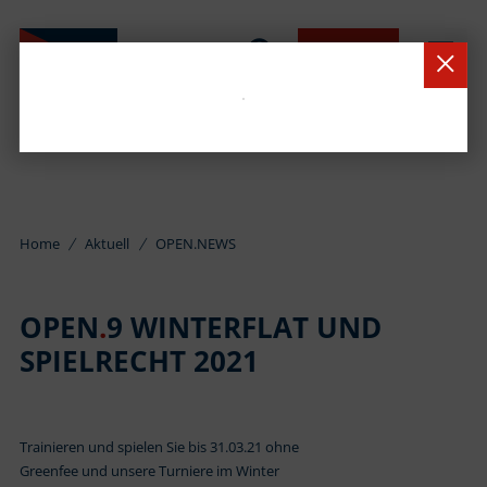
BUCHEN
Home
Aktuell
OPEN.NEWS
OPEN
.
9 WINTERFLAT UND
SPIELRECHT 2021
Trainieren und spielen Sie bis 31.03.21 ohne
Greenfee und unsere Turniere im Winter