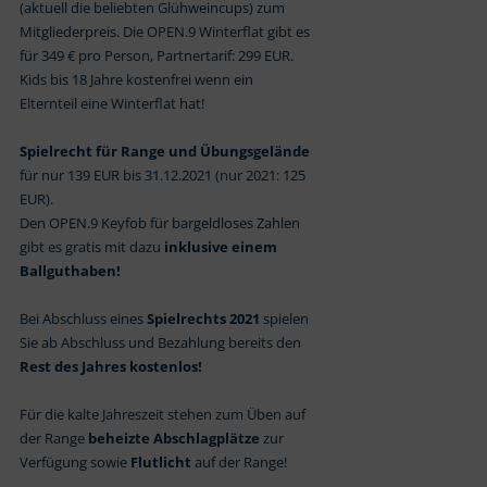
(aktuell die beliebten Glühweincups) zum
Mitgliederpreis. Die OPEN.9 Winterflat gibt es
für 349 € pro Person, Partnertarif: 299 EUR.
Kids bis 18 Jahre kostenfrei wenn ein
Elternteil eine Winterflat hat!
Spielrecht für Range und Übungsgelände
für nur 139 EUR bis 31.12.2021 (nur 2021: 125
EUR).
Den OPEN.9 Keyfob für bargeldloses Zahlen
gibt es gratis mit dazu
inklusive einem
Ballguthaben!
Bei Abschluss eines
Spielrechts 2021
spielen
Sie ab Abschluss und Bezahlung bereits den
Rest des Jahres kostenlos!
Für die kalte Jahreszeit stehen zum Üben auf
der Range
beheizte Abschlagplätze
zur
Verfügung sowie
Flutlicht
auf der Range!