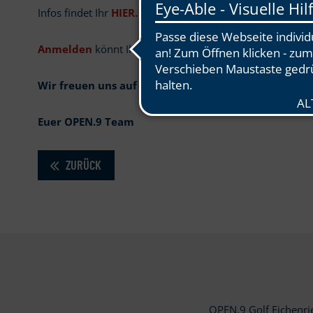
Infos findet Ihr
HIER.
Anmelden
könnt Ihr Euch (bitte Hauptspeise angeben) on
Wir freuen uns auf einen schönen Abend mit Euch a
Euer OPEN.9 Team
ZURÜCK
OPEN.9 Golf Eichenr