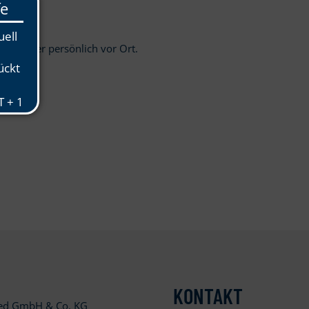
line oder persönlich vor Ort.
llen!
KONTAKT
ied GmbH & Co. KG