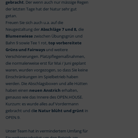
gebracht
. Der wenn auch nur mässige Regen
der letzten Tage hat der Natur sehr gut
getan.
Freuen Sie sich auch u.a. auf die
Neugestaltung der
Abschläge 7 und 8,
die
Blumenwiese
zwischen Übungsgrün und
Bahn 9 sowie Tee 1 rot,
top vorbereitete
Grüns und Fairways
und weitere
Verschönerungen. Platzpflegemaßnahmen,
die normalerweise erst für Mai / Juni geplant
waren, wurden vorgezogen, so dass Sie keine
Einschränkungen im Spielbetrieb haben
werden. Die Abschlagsboxen und alle Hütten
haben einen
neuen Anstrich
erhalten,
genauso wie das Innere des OPEN.HOUSE.
Kurzum: es wurde alles auf Vordermann
gebracht und d
ie Natur blüht und grünt
in
OPEN.9.
Unser Team hat in vermindertem Umfang für
Sie weitergearbeitet um den Betrieb am