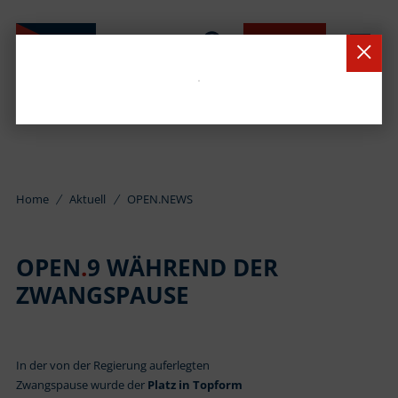
BUCHEN
Home
Aktuell
OPEN.NEWS
OPEN
.
9 WÄHREND DER
ZWANGSPAUSE
In der von der Regierung auferlegten
Zwangspause wurde der
Platz in Topform