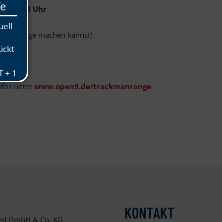
ags 17-19 Uhr
ckMan Range machen kannst!
nfos unter
www.open9.de/trackmanrange
KONTAKT
ied GmbH & Co. KG