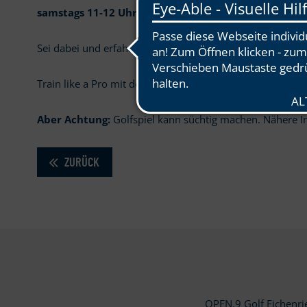
samstags 11-12 Uhr / sonntags 12-14 Uhr / donnerst
Sei dabei und erfahre, was du alles mit der OPEN.9 Tra
Train like a Pro mit dem
neuen Highlight in OPEN.9!
Aber Achtung:
Golfspiel kann süchtig machen. Nähere I
ZURÜCK
OPEN.9 Golf Eichenr