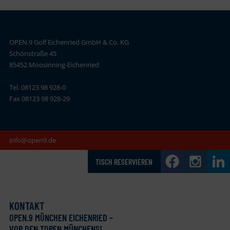
OPEN.9 Golf Eichenried GmbH & Co. KG
Schönstraße 45
85452 Moosinning-Eichenried
Tel. 08123 98 928-0
Fax 08123 98 928-29
info@open9.de
TISCH RESERVIEREN
KONTAKT
OPEN
.
9 MÜNCHEN EICHENRIED –
VOR DEN TOREN MÜNCHENS!