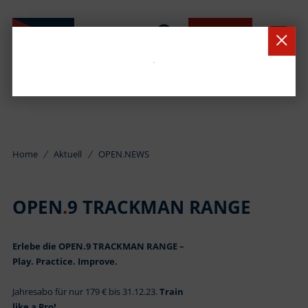
BUCHEN
Home
Aktuell
OPEN.NEWS
OPEN
.
9 TRACKMAN RANGE
Erlebe die OPEN.9 TRACKMAN RANGE –
Play. Practice. Improve.
Jahresabo für nur 179 € bis 31.12.23.
Train
like a Pro!