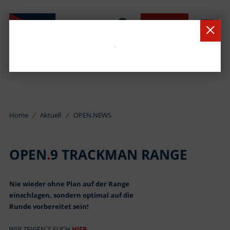
BUCHEN
Home
Aktuell
OPEN.NEWS
OPEN
.
9 TRACKMAN RANGE
Nie wieder ohne Plan auf der Range
einschlagen, sondern optimal auf die
Runde vorbereitet sein!
WIR ZEIGEN´S EUCH
HIER.