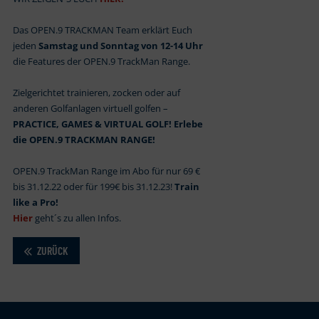
Das OPEN.9 TRACKMAN Team erklärt Euch
jeden
Samstag und Sonntag von 12-14 Uhr
die Features der OPEN.9 TrackMan Range.
Zielgerichtet trainieren, zocken oder auf
anderen Golfanlagen virtuell golfen –
PRACTICE, GAMES & VIRTUAL GOLF! Erlebe
die OPEN.9 TRACKMAN RANGE!
OPEN.9 TrackMan Range im Abo für nur 69 €
bis 31.12.22 oder für 199€ bis 31.12.23!
Train
like a Pro!
Hier
geht´s zu allen Infos.
ZURÜCK