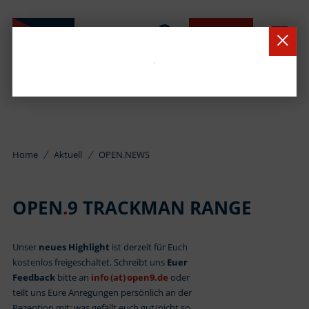
BUCHEN
Home
Aktuell
OPEN.NEWS
OPEN
.
9 TRACKMAN RANGE
Unser
neues Highlight
ist derzeit für Euch
kostenlos freigeschaltet. Schreibt uns
Euer
Feedback
bitte an
info (at) open9.de
oder
teilt uns Eure Anregungen persönlich an der
Rezeption mit: was gefällt euch gut/nicht so