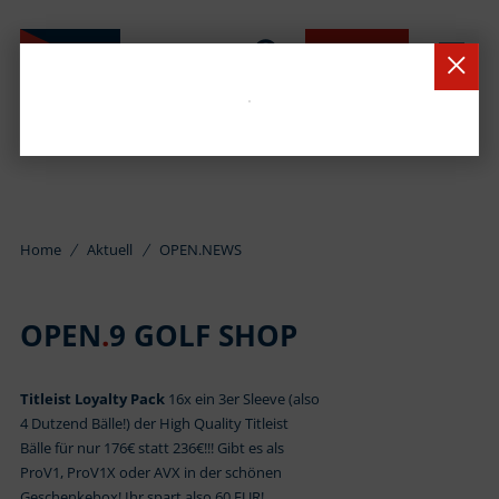
BUCHEN
Home
Aktuell
OPEN.NEWS
OPEN
.
9 GOLF SHOP
Titleist Loyalty Pack
16x ein 3er Sleeve (also
4 Dutzend Bälle!) der High Quality Titleist
Bälle für nur 176€ statt 236€!!! Gibt es als
ProV1, ProV1X oder AVX in der schönen
Geschenkebox! Ihr spart also 60 EUR!