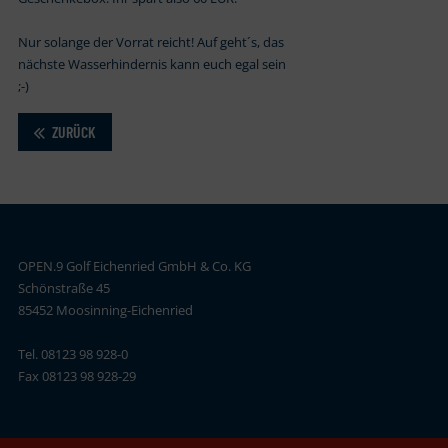
Nur solange der Vorrat reicht! Auf geht´s, das
nächste Wasserhindernis kann euch egal sein
;-)
ZURÜCK
OPEN.9 Golf Eichenried GmbH & Co. KG
Schönstraße 45
85452 Moosinning-Eichenried
Tel. 08123 98 928-0
Fax 08123 98 928-29