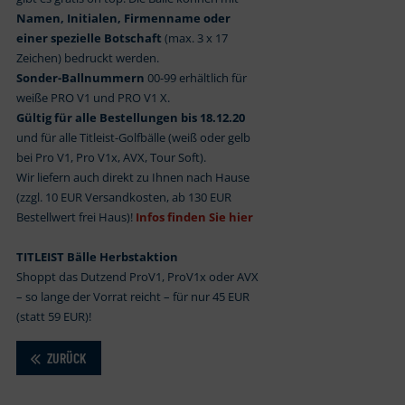
Namen, Initialen, Firmenname oder
einer spezielle Botschaft
(max. 3 x 17
Zeichen) bedruckt werden.
Sonder-Ballnummern
00-99 erhältlich für
weiße PRO V1 und PRO V1 X.
Gültig für alle Bestellungen bis 18.12.20
und für alle Titleist-Golfbälle (weiß oder gelb
bei Pro V1, Pro V1x, AVX, Tour Soft).
Wir liefern auch direkt zu Ihnen nach Hause
(zzgl. 10 EUR Versandkosten, ab 130 EUR
Bestellwert frei Haus)!
Infos finden Sie hier
TITLEIST Bälle Herbstaktion
Shoppt das Dutzend ProV1, ProV1x oder AVX
– so lange der Vorrat reicht – für nur 45 EUR
(statt 59 EUR)!
ZURÜCK