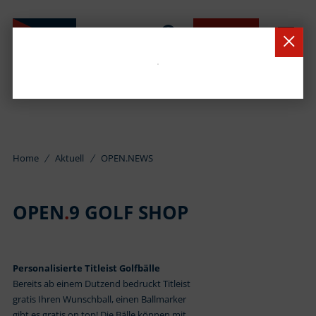
BUCHEN
Home
Aktuell
OPEN.NEWS
OPEN
.
9 GOLF SHOP
Personalisierte Titleist Golfbälle
Bereits ab einem Dutzend bedruckt Titleist
gratis Ihren Wunschball, einen Ballmarker
gibt es gratis on top! Die Bälle können mit