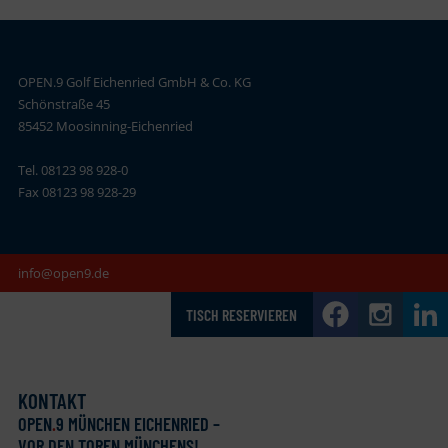
OPEN.9 Golf Eichenried GmbH & Co. KG
Schönstraße 45
85452 Moosinning-Eichenried
Tel. 08123 98 928-0
Fax 08123 98 928-29
info@open9.de
TISCH RESERVIEREN
KONTAKT
OPEN
.
9 MÜNCHEN EICHENRIED –
VOR DEN TOREN MÜNCHENS!