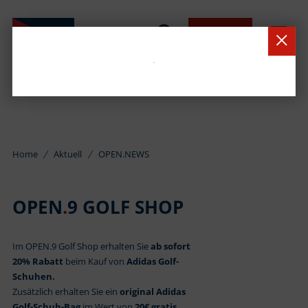
BUCHEN
Home
Aktuell
OPEN.NEWS
OPEN
.
9 GOLF SHOP
Im OPEN.9 Golf Shop erhalten Sie
ab sofort
20% Rabatt
beim Kauf von
Adidas Golf-
Schuhen.
Zusätzlich erhalten Sie ein
original Adidas
Golf-Schuh-Bag
im Wert von
20€ gratis