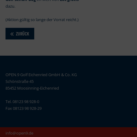
dazu.
(Aktion gültig so lange der Vorrat reicht.)
ZURÜCK
OPEN.9 Golf Eichenried GmbH & Co. KG
Schönstraße 45
85452 Moosinning-Eichenried
Tel. 08123 98 928-0
Fax 08123 98 928-29
info@open9.de