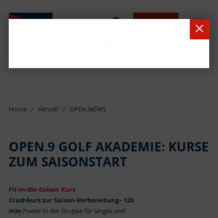
BUCHEN
Home
Aktuell
OPEN.NEWS
OPEN
.
9 GOLF AKADEMIE: KURSE
ZUM SAISONSTART
Fit-in-die-Saison Kurs
Crashkurs zur Saison-Vorbereitung
– 120
min
Power in der Gruppe für langes und