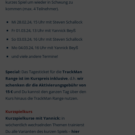
kurzes Spiel um wieder in Schwung zu
kommen (max. 4 Teilnehmer).
Mi 28.02.24, 15 Uhr mit Steven Schallock
Fr 01.03.24, 13 Uhr mit Yannick Beyß
So 03.03.24, 16 Uhr mit Steven Schallock
Mo 04.03.24, 16 Uhr mit Yannick Beyß
und viele andere Termine!
Special:
Das Tagesticket für die
TrackMan
Range ist im Kurspreis inklusive
, d.h.
wir
schenken dir die Aktivierungsgebühr von
15 €
und Du kannst den ganzen Tag über den
Kurs hinaus die TrackMan Range nutzen.
Kurzspielkurs
Kurzspielkurse mit Yannick:
in
wöchentlich wechselnden Themen trainierst
Du alle Varianten des kurzen Spiels –
hier