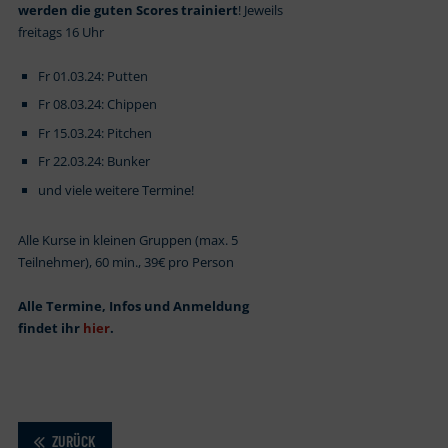
werden die guten Scores trainiert
! Jeweils
freitags 16 Uhr
Fr 01.03.24: Putten
Fr 08.03.24: Chippen
Fr 15.03.24: Pitchen
Fr 22.03.24: Bunker
und viele weitere Termine!
Alle Kurse in kleinen Gruppen (max. 5
Teilnehmer), 60 min., 39€ pro Person
Alle Termine, Infos und Anmeldung
findet ihr
hier
.
ZURÜCK