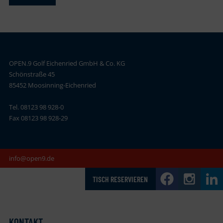
OPEN.9 Golf Eichenried GmbH & Co. KG
Schönstraße 45
85452 Moosinning-Eichenried
Tel. 08123 98 928-0
Fax 08123 98 928-29
info@open9.de
TISCH RESERVIEREN
KONTAKT