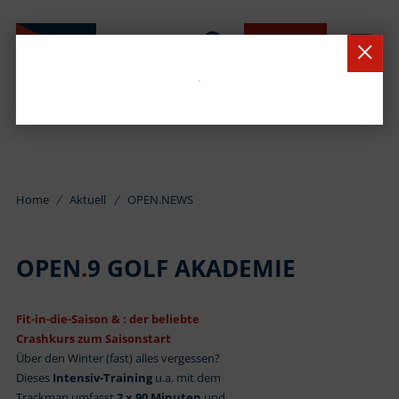
BUCHEN
Home
Aktuell
OPEN.NEWS
OPEN
.
9 GOLF AKADEMIE
Fit-in-die-Saison & : der beliebte
Crashkurs zum Saisonstart
Über den Winter (fast) alles vergessen?
Dieses
Intensiv-Training
u.a. mit dem
Trackman umfasst
2 x 90 Minuten
und