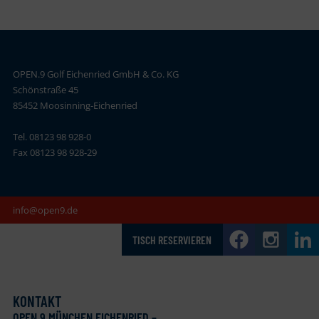
OPEN.9 Golf Eichenried GmbH & Co. KG
Schönstraße 45
85452 Moosinning-Eichenried
Tel. 08123 98 928-0
Fax 08123 98 928-29
info@open9.de
TISCH RESERVIEREN
KONTAKT
OPEN
.
9 MÜNCHEN EICHENRIED –