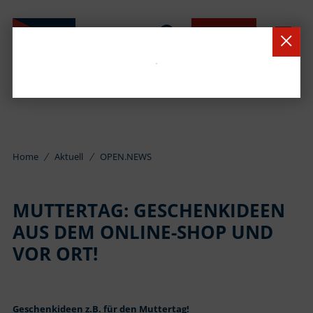
BUCHEN
Home
Aktuell
OPEN.NEWS
MUTTERTAG: GESCHENKIDEEN
AUS DEM ONLINE-SHOP UND
VOR ORT!
Geschenkideen z.B. für den Muttertag!