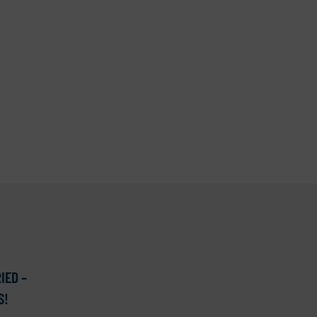
IED –
S!