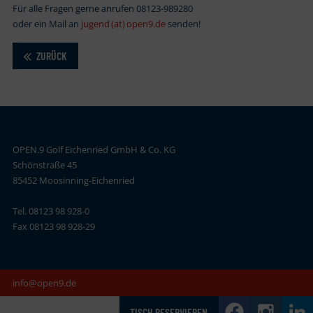
Für alle Fragen gerne anrufen 08123-989280
oder ein Mail an
jugend (at) open9.de
senden!
ZURÜCK
OPEN.9 Golf Eichenried GmbH & Co. KG
Schönstraße 45
85452 Moosinning-Eichenried
Tel. 08123 98 928-0
Fax 08123 98 928-29
info@open9.de
TISCH RESERVIEREN