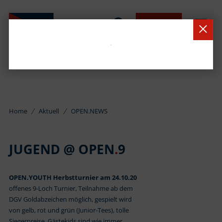
BUCHEN
Home
Aktuell
OPEN.NEWS
JUGEND @ OPEN
.
9
OPEN.YOUTH Herbstturnier am 24.10.20
offenes 9-Loch Turnier, Teilnahme ab dem
DGV Goldabzeichen möglich, gespielt wird
von gelb, rot und grün (Junior-Tees), tolle
Siegerpreise, Gästekids sind wie immer