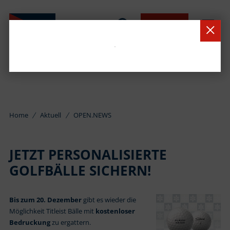
BUCHEN
Home
Aktuell
OPEN.NEWS
JETZT PERSONALISIERTE
GOLFBÄLLE SICHERN!
Bis zum 20. Dezember
gibt es wieder die
Möglichkeit Titleist Bälle mit
kostenloser
Bedruckung
zu ergattern.