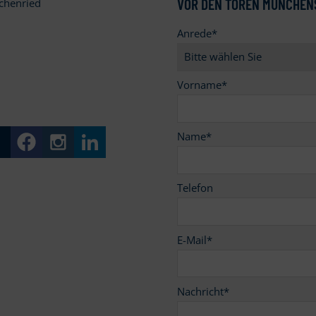
VOR DEN TOREN MÜNCHEN
chenried
Anrede
*
9
Vorname
*
Name
*
Telefon
E-Mail
*
Nachricht
*