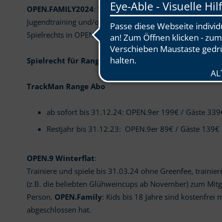
OPEN.FAMILY
2024
: Spielrecht für die ganze Familie (2 
Jugendtraining und/oder hat Platzreife) inkl. DGV-Auswe
Spielrechts in OPEN.9.
Spielrecht für Range/Übungsgelände
bis 31.12.2024 
TrackMan Range Abo
ab sofort bis 31.12.24: OPEN.9er 199€ / Gäste 33
Restjahr bis 31.12.23: OPEN.9er 89€ / Gäste 139€
OPEN.9 Winterflat
:
Trainiere und spiele bis 31.03.24 ohne Greenfee, trainie
(z.B. die beliebten Glühweincups ab November) zum Mitgli
Person.
OPEN.Family
: Kids bis 18 Jahre sind kostenfrei 
abgeschlossen hat.