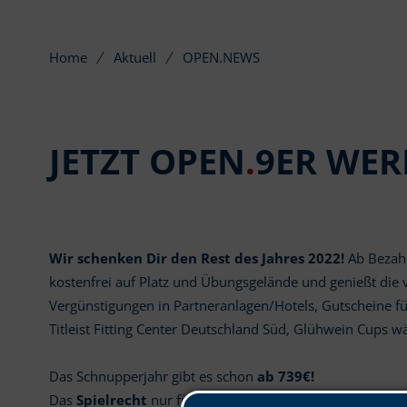
Home
Aktuell
OPEN.NEWS
JETZT OPEN
.
9ER WER
Wir schenken Dir den Rest des Jahres 2022!
Ab Bezahl
kostenfrei auf Platz und Übungsgelände und genießt die v
Vergünstigungen in Partneranlagen/Hotels, Gutscheine f
Titleist Fitting Center Deutschland Süd, Glühwein Cups wä
Das Schnupperjahr gibt es schon
ab 739€!
Das
Spielrecht
nur für den Rest des Jahres (bis 31.12.22)