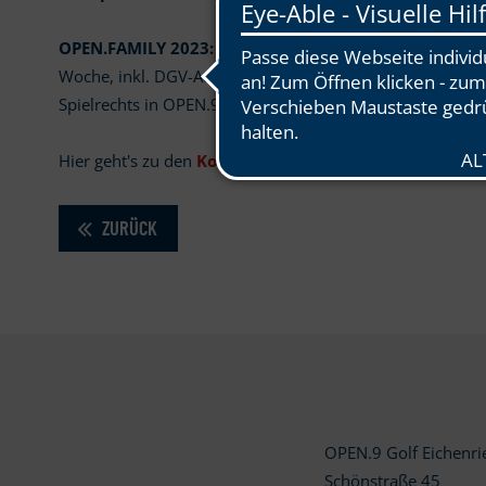
OPEN.FAMILY 2023:
Spielrecht für die ganze Familie (2 E
Woche, inkl. DGV-Ausweis/Handicapführung für
nur 1.7
Spielrechts in OPEN.9!
Hier geht's zu den
Konditionen 2023
.
ZURÜCK
OPEN.9 Golf Eichenr
Schönstraße 45