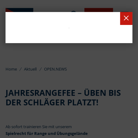
BUCHEN
Home
Aktuell
OPEN.NEWS
JAHRESRANGEFEE – ÜBEN BIS
DER SCHLÄGER PLATZT!
Ab sofort trainieren Sie mit unserem
Spielrecht für Range und Übungsgelände