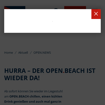
BUCHEN
Home
Aktuell
OPEN.NEWS
HURRA – DER OPEN
.
BEACH IST
WIEDER DA!
Ab sofort können Sie wieder im Liegestuhl
am
OPEN.BEACH chillen, einen kühlen
Drink genießen und auch mal ganz in