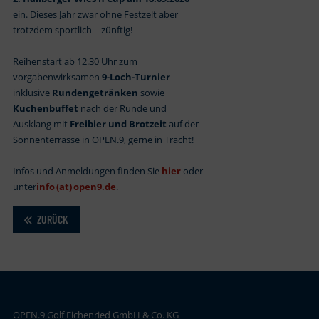
ein. Dieses Jahr zwar ohne Festzelt aber
trotzdem sportlich – zünftig!
Reihenstart ab 12.30 Uhr zum
vorgabenwirksamen
9-Loch-Turnier
inklusive
Rundengetränken
sowie
Kuchenbuffet
nach der Runde und
Ausklang mit
Freibier und Brotzeit
auf der
Sonnenterrasse in OPEN.9, gerne in Tracht!
Infos und Anmeldungen finden Sie
hier
oder
unter
info (at) open9.de
.
ZURÜCK
OPEN.9 Golf Eichenried GmbH & Co. KG