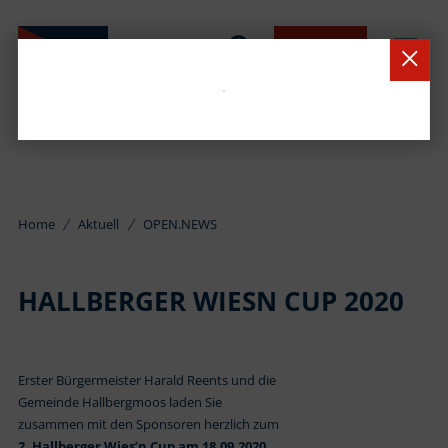
BUCHEN
Home
Aktuell
OPEN.NEWS
HALLBERGER WIESN CUP 2020
Erster Bürgermeister Harald Reents und die
Gemeinde Hallbergmoos laden Sie
zusammen mit den Sponsoren herzlich zum
2. Hallberger Wies’n Cup am 18.09.2020