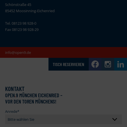
Schönstraße 45
85452 Moosinning-Eichenried
Tel. 08123 98 928-0
Fax 08123 98 928-29
info@open9.de
TISCH RESERVIEREN
KONTAKT
OPEN
.
9 MÜNCHEN EICHENRIED –
VOR DEN TOREN MÜNCHENS!
Anrede
*